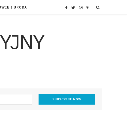
OWIE I URODA
F
T
I
P
a
w
n
i
c
i
s
n
e
t
t
t
b
t
a
e
o
e
g
r
o
r
r
e
k
a
s
m
t