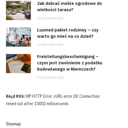
Jak dobrać meble ogrodowe do
wielkości tarasu?
19 GRUDNIA 2025
Luxmed pakiet rodzinny – czy
warto go mieć na co dzień?
15 GRUDNIA 2025
Freistellungsbescheinigung –
czym jest zwolnienie z podatku
budowlanego w Niemczech?
7 LISTOPADA 2025
Błąd RSS:
WP HTTP Error: cURL error 28: Connection
timed out after 10002 milliseconds
Sitemap