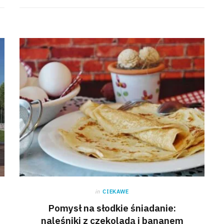
in
CIEKAWE
Pomysł na słodkie śniadanie:
naleśniki z czekoladą i bananem