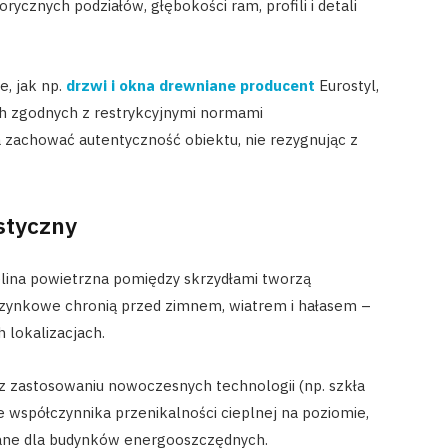
ycznych podziałów, głębokości ram, profili i detali
e, jak np.
drzwi i okna drewniane producent
Eurostyl,
ch zgodnych z restrykcyjnymi normami
 zachować autentyczność obiektu, nie rezygnując z
styczny
ina powietrzna pomiędzy skrzydłami tworzą
krzynkowe chronią przed zimnem, wiatrem i hałasem –
 lokalizacjach.
 zastosowaniu nowoczesnych technologii (np. szkła
e współczynnika przenikalności cieplnej na poziomie,
lane dla budynków energooszczędnych.