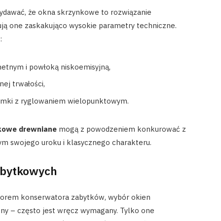
wydawać, że okna skrzynkowe to rozwiązanie
ują one zaskakująco wysokie parametry techniczne.
:
etnym i powłoką niskoemisyjną,
ej trwałości,
amki z ryglowaniem wielopunktowym.
kowe drewniane
mogą z powodzeniem konkurować z
tym swojego uroku i klasycznego charakteru.
abytkowych
orem konserwatora zabytków, wybór okien
ony – często jest wręcz wymagany. Tylko one