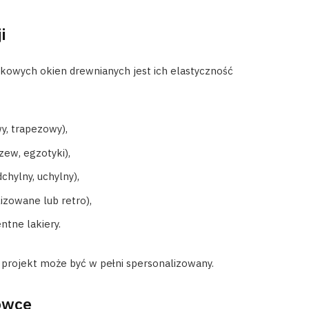
i
kowych okien drewnianych jest ich elastyczność
y, trapezowy),
zew, egzotyki),
chylny, uchylny),
izowane lub retro),
ntne lakiery.
 projekt może być w pełni spersonalizowany.
rowce