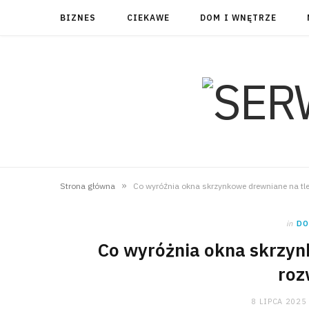
BIZNES
CIEKAWE
DOM I WNĘTRZE
»
Strona główna
Co wyróżnia okna skrzynkowe drewniane na tle
in
DO
Co wyróżnia okna skrzyn
roz
8 LIPCA 2025