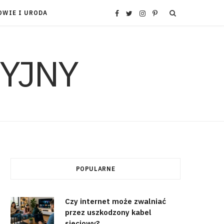
OWIE I URODA
F
T
I
P
a
w
n
i
c
i
s
n
e
t
t
t
b
t
a
e
o
e
g
r
POPULARNE
o
r
r
e
k
a
s
Czy internet może zwalniać
przez uszkodzony kabel
m
t
sieciowy?