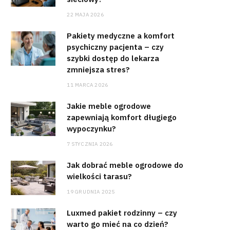
22 MAJA 2026
Pakiety medyczne a komfort
psychiczny pacjenta – czy
szybki dostęp do lekarza
zmniejsza stres?
11 MARCA 2026
Jakie meble ogrodowe
zapewniają komfort długiego
wypoczynku?
7 STYCZNIA 2026
Jak dobrać meble ogrodowe do
wielkości tarasu?
19 GRUDNIA 2025
Luxmed pakiet rodzinny – czy
warto go mieć na co dzień?