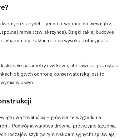
we?
dwójnych skrzydeł – jedno otwierane do wewnątrz,
pólnej ramie (tzw. skrzynce). Dzięki takiej budowie
 szybami, co przekłada się na wysoką izolacyjność
 doskonałe parametry użytkowe, ale również pozostaje
kach objętych ochroną konserwatorską jest to
 wymiany okien.
onstrukcji
wyjątkową trwałością – głównie ze względu na
fili. Podwójna warstwa drewna, precyzyjne łączenia,
ch rodzajów szyb (w tym niskoemisyjnych) sprawiają,