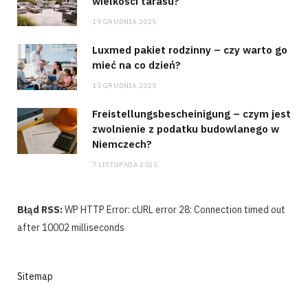
wielkości tarasu?
19 GRUDNIA 2025
Luxmed pakiet rodzinny – czy warto go
mieć na co dzień?
15 GRUDNIA 2025
Freistellungsbescheinigung – czym jest
zwolnienie z podatku budowlanego w
Niemczech?
7 LISTOPADA 2025
Błąd RSS:
WP HTTP Error: cURL error 28: Connection timed out
after 10002 milliseconds
Sitemap