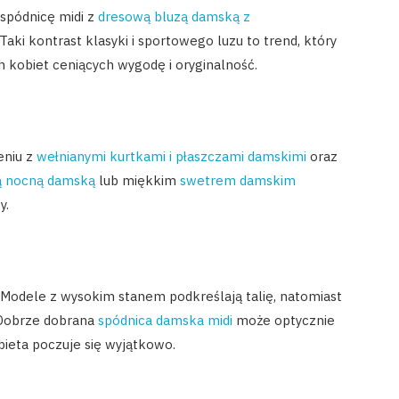
 spódnicę midi z
dresową bluzą damską z
 Taki kontrast klasyki i sportowego luzu to trend, który
h kobiet ceniących wygodę i oryginalność.
eniu z
wełnianymi kurtkami i płaszczami damskimi
oraz
ą nocną damską
lub miękkim
swetrem damskim
y.
. Modele z wysokim stanem podkreślają talię, natomiast
 Dobrze dobrana
spódnica damska midi
może optycznie
obieta poczuje się wyjątkowo.