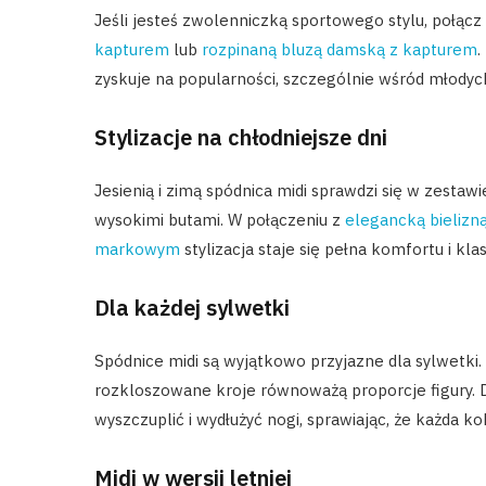
Jeśli jesteś zwolenniczką sportowego stylu, połącz
kapturem
lub
rozpinaną bluzą damską z kapturem
.
zyskuje na popularności, szczególnie wśród młodyc
Stylizacje na chłodniejsze dni
Jesienią i zimą spódnica midi sprawdzi się w zestawi
wysokimi butami. W połączeniu z
elegancką bielizn
markowym
stylizacja staje się pełna komfortu i klas
Dla każdej sylwetki
Spódnice midi są wyjątkowo przyjazne dla sylwetki
rozkloszowane kroje równoważą proporcje figury.
wyszczuplić i wydłużyć nogi, sprawiając, że każda k
Midi w wersji letniej