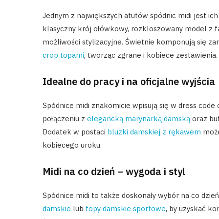
Jednym z największych atutów spódnic midi jest ich
klasyczny krój ołówkowy, rozkloszowany model z fa
możliwości stylizacyjne. Świetnie komponują się z
crop topami
, tworząc zgrane i kobiece zestawienia.
Idealne do pracy i na oficjalne wyjścia
Spódnice midi znakomicie wpisują się w dress code
połączeniu z
elegancką marynarką damską
oraz but
Dodatek w postaci
bluzki damskiej z rękawem
może 
kobiecego uroku.
Midi na co dzień – wygoda i styl
Spódnice midi to także doskonały wybór na co dzień
damskie
lub
topy damskie sportowe
, by uzyskać k