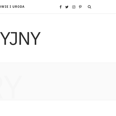
OWIE I URODA
F
T
I
P
a
w
n
i
c
i
s
n
e
t
t
t
b
t
a
e
RY
o
e
g
r
o
r
r
e
k
a
s
m
t