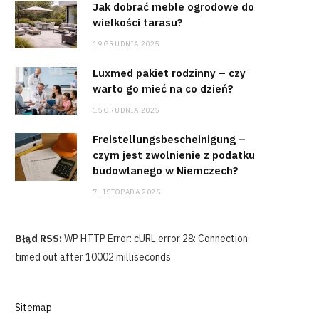
Jak dobrać meble ogrodowe do
wielkości tarasu?
19 GRUDNIA 2025
Luxmed pakiet rodzinny – czy
warto go mieć na co dzień?
15 GRUDNIA 2025
Freistellungsbescheinigung –
czym jest zwolnienie z podatku
budowlanego w Niemczech?
7 LISTOPADA 2025
Błąd RSS:
WP HTTP Error: cURL error 28: Connection
timed out after 10002 milliseconds
Sitemap