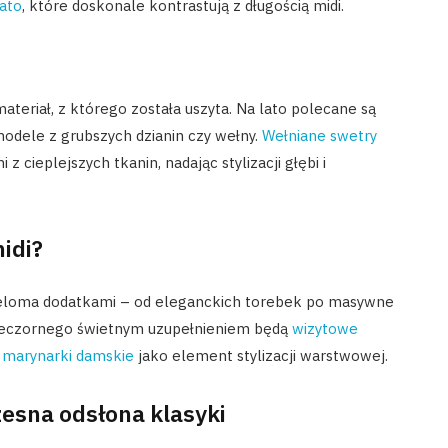
ato
, które doskonale kontrastują z długością midi.
ateriał, z którego została uszyta. Na lato polecane są
modele z grubszych dzianin czy wełny.
Wełniane swetry
cieplejszych tkanin, nadając stylizacji głębi i
idi?
wieloma dodatkami – od eleganckich torebek po masywne
 wieczornego świetnym uzupełnieniem będą
wizytowe
 marynarki damskie
jako element stylizacji warstwowej.
esna odsłona klasyki