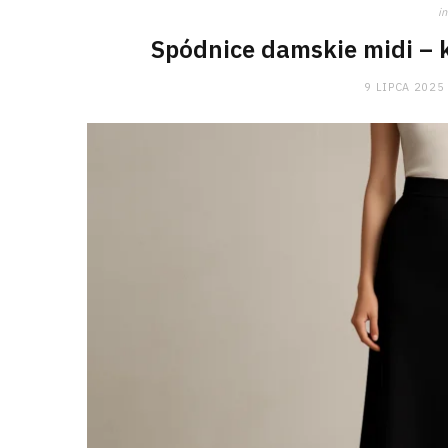
in
Spódnice damskie midi – k
9 LIPCA 2025