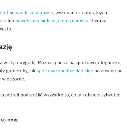
ie
letnie spódnice damskie
, wykonane z naturalnych
ską
lub
bawełnianą bielizną nocną damską
stworzą
iasto.
azję
ja w styl i wygodę. Można ją nosić na sportowo, elegancko,
ty garderoby, jak
sportowe spodnie damskie
na zmianę po
 wieczorne.
a potrafi podkreślić wszystko to, co w kobiecej sylwetce
EAD MORE