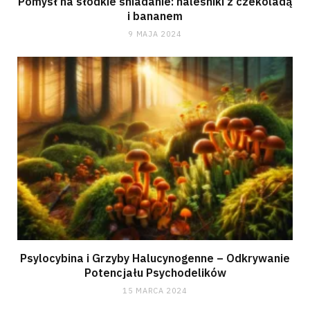
Pomysł na słodkie śniadanie: naleśniki z czekoladą
i bananem
9 MAJA 2024
Psylocybina i Grzyby Halucynogenne – Odkrywanie
Potencjału Psychodelików
15 MARCA 2024