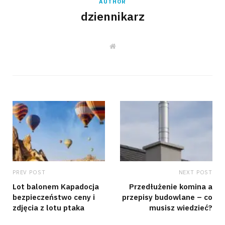
AUTHOR
dziennikarz
W
e
b
s
i
t
e
PREV POST
NEXT POST
Lot balonem Kapadocja
Przedłużenie komina a
bezpieczeństwo ceny i
przepisy budowlane – co
zdjęcia z lotu ptaka
musisz wiedzieć?