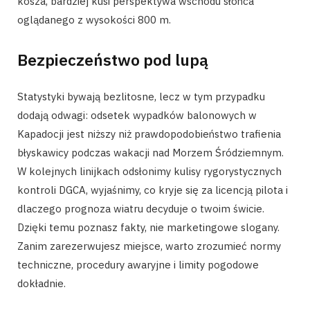
kosza, bardziej kusi perspektywa wschodu słońca
oglądanego z wysokości 800 m.
Bezpieczeństwo pod lupą
Statystyki bywają bezlitosne, lecz w tym przypadku
dodają odwagi: odsetek wypadków balonowych w
Kapadocji jest niższy niż prawdopodobieństwo trafienia
błyskawicy podczas wakacji nad Morzem Śródziemnym.
W kolejnych linijkach odsłonimy kulisy rygorystycznych
kontroli DGCA, wyjaśnimy, co kryje się za licencją pilota i
dlaczego prognoza wiatru decyduje o twoim świcie.
Dzięki temu poznasz fakty, nie marketingowe slogany.
Zanim zarezerwujesz miejsce, warto zrozumieć normy
techniczne, procedury awaryjne i limity pogodowe
dokładnie.