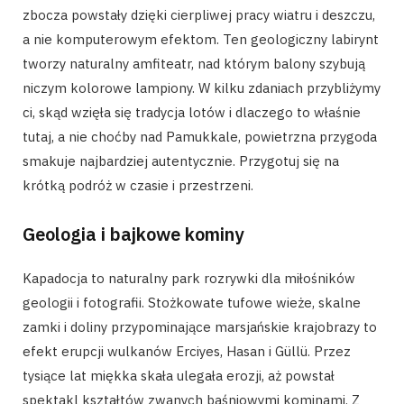
zbocza powstały dzięki cierpliwej pracy wiatru i deszczu,
a nie komputerowym efektom. Ten geologiczny labirynt
tworzy naturalny amfiteatr, nad którym balony szybują
niczym kolorowe lampiony. W kilku zdaniach przybliżymy
ci, skąd wzięła się tradycja lotów i dlaczego to właśnie
tutaj, a nie choćby nad Pamukkale, powietrzna przygoda
smakuje najbardziej autentycznie. Przygotuj się na
krótką podróż w czasie i przestrzeni.
Geologia i bajkowe kominy
Kapadocja to naturalny park rozrywki dla miłośników
geologii i fotografii. Stożkowate tufowe wieże, skalne
zamki i doliny przypominające marsjańskie krajobrazy to
efekt erupcji wulkanów Erciyes, Hasan i Güllü. Przez
tysiące lat miękka skała ulegała erozji, aż powstał
spektakl kształtów zwanych baśniowymi kominami. Z