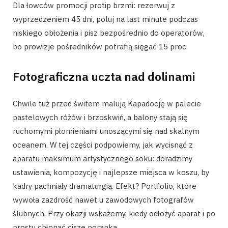
Dla łowców promocji protip brzmi: rezerwuj z
wyprzedzeniem 45 dni, poluj na last minute podczas
niskiego obłożenia i pisz bezpośrednio do operatorów,
bo prowizje pośredników potrafią sięgać 15 proc.
Fotograficzna uczta nad dolinami
Chwile tuż przed świtem malują Kapadocję w palecie
pastelowych różów i brzoskwiń, a balony stają się
ruchomymi płomieniami unoszącymi się nad skalnym
oceanem. W tej części podpowiemy, jak wycisnąć z
aparatu maksimum artystycznego soku: doradzimy
ustawienia, kompozycję i najlepsze miejsca w koszu, by
kadry pachniały dramaturgią. Efekt? Portfolio, które
wywoła zazdrość nawet u zawodowych fotografów
ślubnych. Przy okazji wskażemy, kiedy odłożyć aparat i po
prostu chłonąć ciszę poranka.