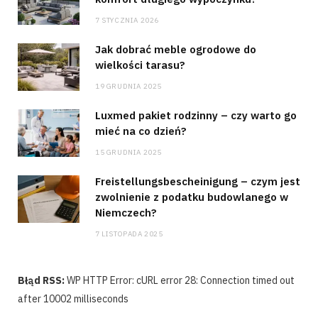
7 STYCZNIA 2026
Jak dobrać meble ogrodowe do
wielkości tarasu?
19 GRUDNIA 2025
Luxmed pakiet rodzinny – czy warto go
mieć na co dzień?
15 GRUDNIA 2025
Freistellungsbescheinigung – czym jest
zwolnienie z podatku budowlanego w
Niemczech?
7 LISTOPADA 2025
Błąd RSS:
WP HTTP Error: cURL error 28: Connection timed out
after 10002 milliseconds