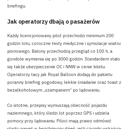
briefingu.
Jak operatorzy dbają o pasażerów
Każdy licencjonowany pilot przechodzi minimum 200
godzin lotu, coroczne testy medyczne i symulacje wiatru
pionowego. Balony przechodzą przegląd co 100 h, a
gondole wymienia się po 3000 godzin. Standardem stało
się także ubezpieczenie OC i NNW w cenie biletu.
Operatorzy tacy jak Royal Balloon dodają do pakietu
poranny briefing pogodowy, lekkie śniadanie oraz toast z
bezalkoholowym „szampanem” po lądowaniu.
Co istotne, przepisy wymuszają obecność pojazdu
naziemnego, który śledzi lot poprzez GPS i udziela
pomocy przy lądowaniu. Piloci mają prawo odmówić
startu nawet w bezchmurny dzień, jeśli czujniki wskazują