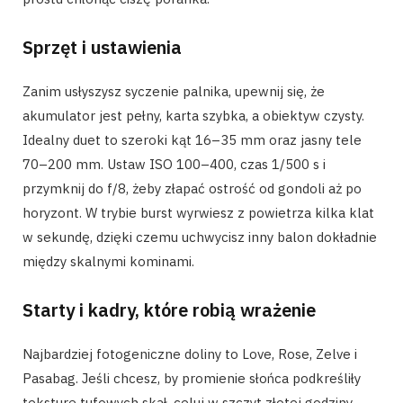
Sprzęt i ustawienia
Zanim usłyszysz syczenie palnika, upewnij się, że
akumulator jest pełny, karta szybka, a obiektyw czysty.
Idealny duet to szeroki kąt 16–35 mm oraz jasny tele
70–200 mm. Ustaw ISO 100–400, czas 1/500 s i
przymknij do f/8, żeby złapać ostrość od gondoli aż po
horyzont. W trybie burst wyrwiesz z powietrza kilka klat
w sekundę, dzięki czemu uchwycisz inny balon dokładnie
między skalnymi kominami.
Starty i kadry, które robią wrażenie
Najbardziej fotogeniczne doliny to Love, Rose, Zelve i
Pasabag. Jeśli chcesz, by promienie słońca podkreśliły
teksturę tufowych skał, celuj w szczyt złotej godziny –