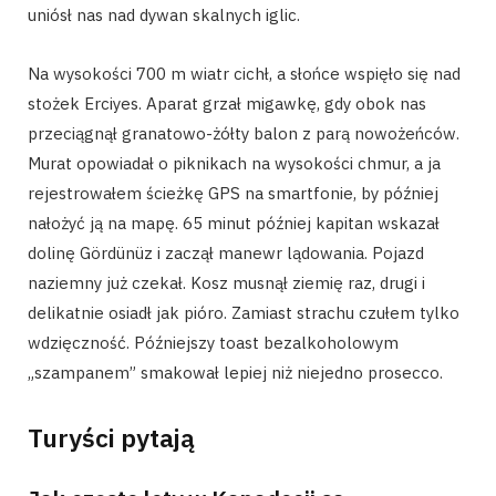
uniósł nas nad dywan skalnych iglic.
Na wysokości 700 m wiatr cichł, a słońce wspięło się nad
stożek Erciyes. Aparat grzał migawkę, gdy obok nas
przeciągnął granatowo-żółty balon z parą nowożeńców.
Murat opowiadał o piknikach na wysokości chmur, a ja
rejestrowałem ścieżkę GPS na smartfonie, by później
nałożyć ją na mapę. 65 minut później kapitan wskazał
dolinę Gördünüz i zaczął manewr lądowania. Pojazd
naziemny już czekał. Kosz musnął ziemię raz, drugi i
delikatnie osiadł jak pióro. Zamiast strachu czułem tylko
wdzięczność. Późniejszy toast bezalkoholowym
„szampanem” smakował lepiej niż niejedno prosecco.
Turyści pytają