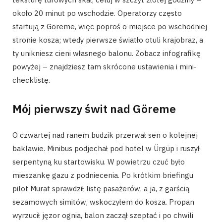
około 20 minut po wschodzie. Operatorzy często
startują z Göreme, więc poproś o miejsce po wschodniej
stronie kosza; wtedy pierwsze światło otuli krajobraz, a
ty unikniesz cieni własnego balonu. Zobacz infografikę
powyżej – znajdziesz tam skrócone ustawienia i mini-
checklistę.
Mój pierwszy świt nad Göreme
O czwartej nad ranem budzik przerwał sen o kolejnej
baklawie. Minibus podjechał pod hotel w Ürgüp i ruszył
serpentyną ku startowisku. W powietrzu czuć było
mieszankę gazu z podniecenia. Po krótkim briefingu
pilot Murat sprawdził listę pasażerów, a ja, z garścią
sezamowych simitów, wskoczyłem do kosza. Propan
wyrzucił jęzor ognia, balon zaczął szeptać i po chwili